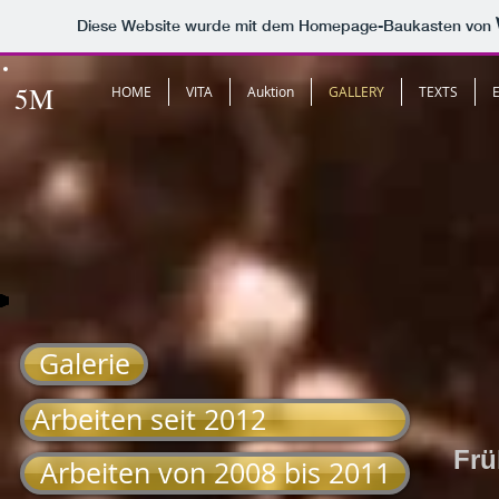
Diese Website wurde mit dem Homepage-Baukasten von
5M
HOME
VITA
Auktion
GALLERY
TEXTS
Galerie
Arbeiten seit 2012
Frü
Arbeiten von 2008 bis 2011